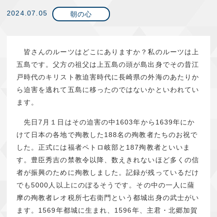
2024.07.05
朝の心
皆さんのルーツはどこにありますか？私のルーツは上
五島です。父方の祖父は上五島の頭が島出身でその昔江
戸時代のキリスト教迫害時代に長崎県の外海のあたりか
ら迫害を逃れて五島に移ったのではないかといわれてい
ます。
先日7月１日はその迫害の中1603年から1639年にか
けて日本の各地で殉教した188名の殉教者たちのお祝で
した。正式には福者ペトロ岐部と187殉教者といいま
す。豊臣秀吉の禁教令以降、数えきれないほど多くの信
者が振興のために殉教しました。記録が残っているだけ
でも5000人以上にのぼるそうです。その中の一人に薩
摩の殉教者レオ税所七右衛門という都城出身の武士がい
ます。1569年都城に生まれ、1596年、主君・北郷加賀