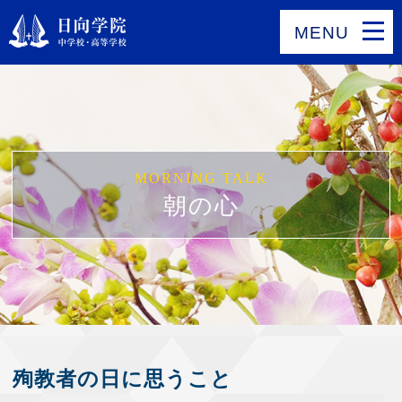
MENU
MORNING TALK
朝の心
殉教者の日に思うこと