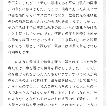
守三久にしたがって新しい領地である平佐（現在の薩摩
川内市）に移りました。そこで、信者であった友人パウ
ロ吉右衛門からイエスについて聞き、教会に足を運び宣
教師の熱意に感化されながら洗礼を受けます。しかし、
そのころはすでに主君は配下の武士たちが洗礼を受ける
ことを禁止していたのです。何度も何度も同僚や上司か
ら信仰を表面上だけでも捨てて、生き延びないかと説得
されても、頑として譲らず、最後には河原で首をはねら
れ殉教します。
このように最後まで信仰を守って殺されていった殉教
者たちは、命を懸けて信仰を明かししました。一方で、
命を懸けられなかった人たちもいます。すべての人が殉
教者たちのように貫けず、踏み絵を踏んだりして生きな
がらえたのでした。私のご先祖もそのような人たちの一
人であったのではないかと思います。しかしながら、そ
のような生きながらえた人たちが迫害の中で静かに、で
も脈々と信仰を受け継いできたことは確かです。そうい