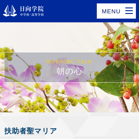
MENU
MORNING TALK
朝の心
扶助者聖マリア