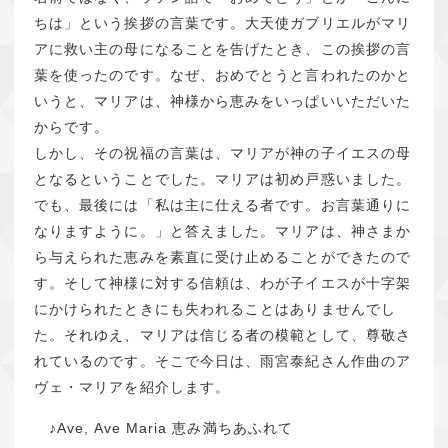
ちは」という挨拶の言葉です。大天使ガブリエルがマリ
アに救い主の母になることを告げたとき、この挨拶の言
葉を使ったのです。なぜ、おめでとうと言われたのかと
いうと、マリアは、神様から恵みをいっぱいいただいた
からです。
しかし、その祝福の言葉は、マリアが神の子イエスの母
となるということでした。マリアは初め戸惑いました。
でも、最後には「私は主に仕える者です。お言葉通りに
なりますように。」と答えました。マリアは、神さまか
ら与えられた恵みを素直に受け止めることができたので
す。そして神様に対する信頼は、わが子イエスが十字架
にかけられたときにも失われることはありませんでし
た。それゆえ、マリアは信じる者の模範として、尊敬さ
れているのです。そこで今日は、雨宮泰紀さん作曲のア
ヴェ・マリアを紹介します。
♪Ave, Ave Maria 恵み満ちあふれて