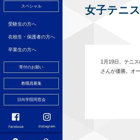
スペシャル
女子テニ
好会
ランティア
受験生の方へ
在校生・保護者の方へ
パスマップ
卒業生の方へ
1月19日、テニ
寄付のお願い
さんが優勝。オ
教職員募集
日向学院同窓会