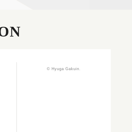
ON
© Hyuga Gakuin.