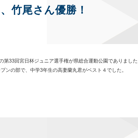
ス、竹尾さん優勝！
スの第33回宮日杯ジュニア選手権が県総合運動公園でありまし
ープンの部で、中学3年生の高妻蘭丸君がベスト４でした。