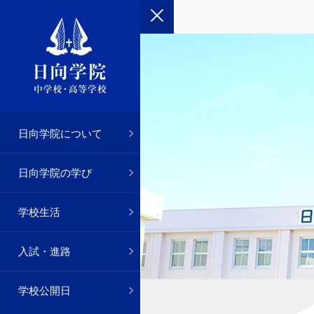
さつ
念
事
入試
お願い
日向学院について
院のあゆみ
貫教育
の一日
試
申し込み
日向学院の学び
・2年
・生徒会
績
の優遇措置
学校生活
徒会
・高校1年
推薦
入試・進路
動部
・3年
学校公開日
化部