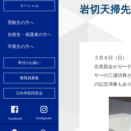
スペシャル
岩切天掃先
好会
ランティア
受験生の方へ
在校生・保護者の方へ
パスマップ
卒業生の方へ
２月９日（日）
寄付のお願い
念祝賀会がガー
サーの三浦功将
教職員募集
の記念演奏もあ
日向学院同窓会