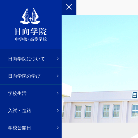
さつ
念
事
入試
お願い
日向学院について
院のあゆみ
貫教育
の一日
試
申し込み
日向学院の学び
・2年
・生徒会
績
の優遇措置
学校生活
徒会
・高校1年
推薦
入試・進路
動部
・3年
学校公開日
化部