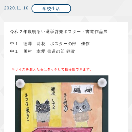
2020.11.16
学校生活
令和２年度明るい選挙啓発ポスター・書道作品展
中１ 德澤 莉花 ポスターの部 佳作
中１ 川村 幸愛 書道の部 銅賞