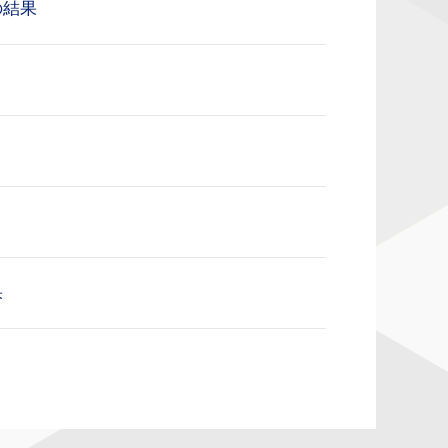
の結果
果