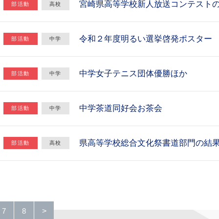
宮崎県高等学校新人放送コンテスト
部活動
高校
令和２年度明るい選挙啓発ポスター
部活動
中学
中学女子テニス団体優勝ほか
部活動
中学
中学茶道同好会お茶会
部活動
中学
県高等学校総合文化祭書道部門の結
部活動
高校
>
7
8