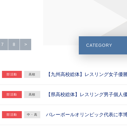
>
7
8
CATEGORY
【九州高校総体】レスリング女子優
部活動
高校
【県高校総体】レスリング男子個人
部活動
高校
バレーボールオリンピック代表に李
部活動
中・高