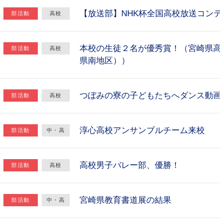
【放送部】NHK杯全国高校放送コン
部活動
高校
本校の生徒２名が優秀賞！（宮崎県
部活動
高校
県南地区））
つぼみの寮の子どもたちへダンス動
部活動
高校
淳心高校アンサンブルチーム来校
部活動
中・高
高校男子バレー部、優勝！
部活動
高校
宮崎県教育書道展の結果
部活動
中・高