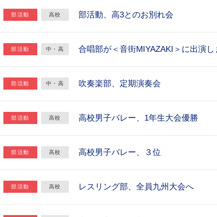
部活動、高3とのお別れ会
部活動
高校
合唱部が＜音街MIYAZAKI＞に出演
部活動
中・高
吹奏楽部、定期演奏会
部活動
中・高
高校男子バレー、1年生大会優勝
部活動
高校
高校男子バレー、３位
部活動
高校
レスリング部、全員九州大会へ
部活動
高校