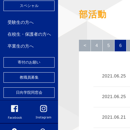
スペシャル
好会
部活動
ランティア
受験生の方へ
在校生・保護者の方へ
パスマップ
<
4
5
6
卒業生の方へ
寄付のお願い
2021.06.25
教職員募集
日向学院同窓会
2021.06.25
2021.06.21