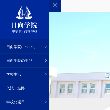
さつ
念
事
入試
お願い
日向学院について
院のあゆみ
貫教育
の一日
試
申し込み
日向学院の学び
・2年
・生徒会
績
の優遇措置
学校生活
徒会
・高校1年
推薦
入試・進路
動部
・3年
学校公開日
化部