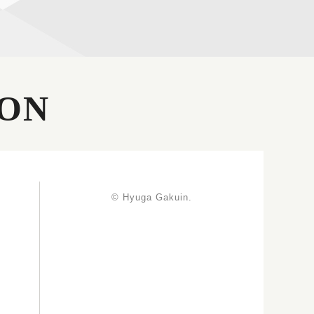
ON
© Hyuga Gakuin.